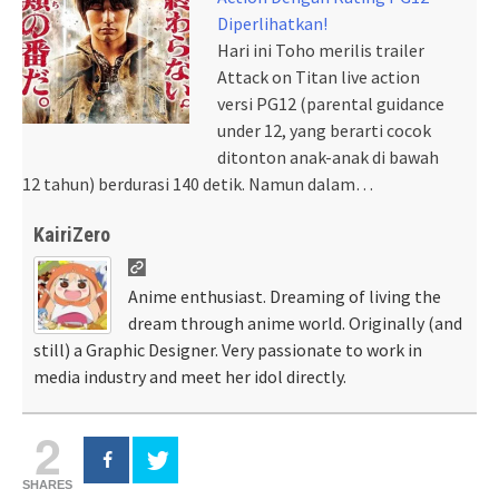
Diperlihatkan!
Hari ini Toho merilis trailer
Attack on Titan live action
versi PG12 (parental guidance
under 12, yang berarti cocok
ditonton anak-anak di bawah
12 tahun) berdurasi 140 detik. Namun dalam…
KairiZero
Anime enthusiast. Dreaming of living the
dream through anime world. Originally (and
still) a Graphic Designer. Very passionate to work in
media industry and meet her idol directly.
2
SHARES