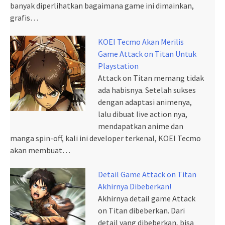
banyak diperlihatkan bagaimana game ini dimainkan,
grafis…
KOEI Tecmo Akan Merilis
Game Attack on Titan Untuk
Playstation
Attack on Titan memang tidak
ada habisnya. Setelah sukses
dengan adaptasi animenya,
lalu dibuat live action nya,
mendapatkan anime dan
manga spin-off, kali ini developer terkenal, KOEI Tecmo
akan membuat…
Detail Game Attack on Titan
Akhirnya Dibeberkan!
Akhirnya detail game Attack
on Titan dibeberkan. Dari
detail yang dibeberkan, bisa