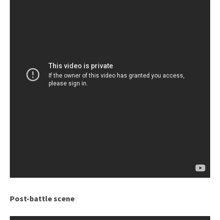
Post-battle scene