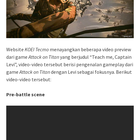
Website
KOEI Tecmo
menayangkan beberapa video preview
dari game
Attack on Titan
yang berjudul “Teach me, Captain
Levi”, video-video tersebut berisi pengenalan gameplay dari
game
Attack on Titan
dengan Levi sebagai fokusnya. Berikut
video-video tersebut:
Pre-battle scene