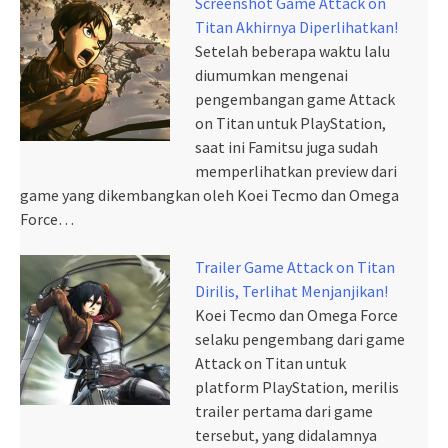
Screenshot Game Attack on
Titan Akhirnya Diperlihatkan!
Setelah beberapa waktu lalu
diumumkan mengenai
pengembangan game Attack
on Titan untuk PlayStation,
saat ini Famitsu juga sudah
memperlihatkan preview dari
game yang dikembangkan oleh Koei Tecmo dan Omega
Force…
Trailer Game Attack on Titan
Dirilis, Terlihat Menjanjikan!
Koei Tecmo dan Omega Force
selaku pengembang dari game
Attack on Titan untuk
platform PlayStation, merilis
trailer pertama dari game
tersebut, yang didalamnya