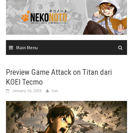
Skip
to
content
Main Menu
Preview Game Attack on Titan dari
KOEI Tecmo
January 18, 2016
San