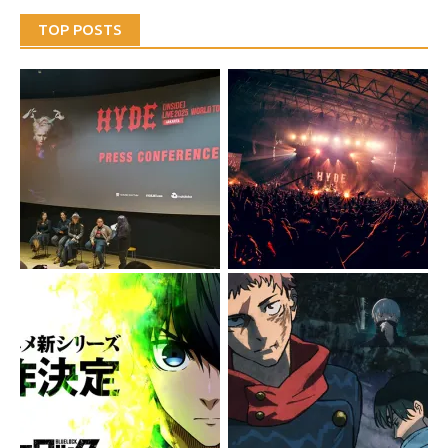
TOP POSTS