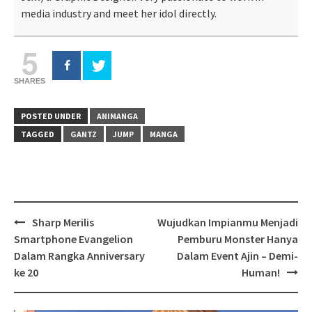
media industry and meet her idol directly.
5
SHARES
POSTED UNDER
ANIMANGA
TAGGED
GANTZ
JUMP
MANGA
Post
Sharp Merilis
Wujudkan Impianmu Menjadi
navigation
Smartphone Evangelion
Pemburu Monster Hanya
Dalam Rangka Anniversary
Dalam Event Ajin – Demi-
ke 20
Human!