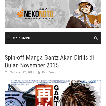
Skip
to
content
Main Menu
Spin-off Manga Gantz Akan Dirilis di
Bulan November 2015
October 22, 2015
KairiZero