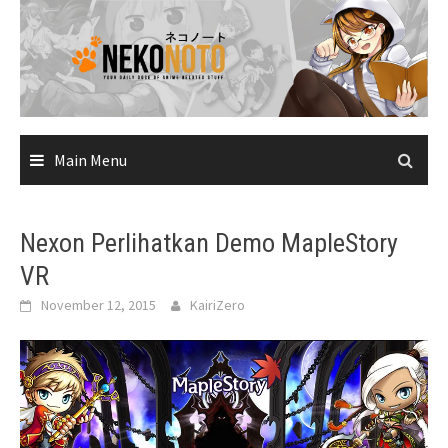
Skip
to
content
Main Menu
Nexon Perlihatkan Demo MapleStory
VR
November 12, 2015
KairiZero