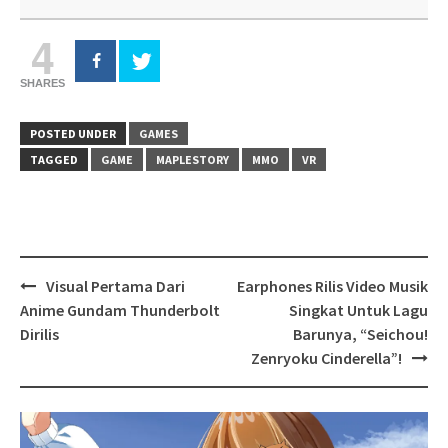
4
SHARES
POSTED UNDER
GAMES
TAGGED
GAME
MAPLESTORY
MMO
VR
Post
Visual Pertama Dari
Earphones Rilis Video Musik
navigation
Anime Gundam Thunderbolt
Singkat Untuk Lagu
Dirilis
Barunya, “Seichou!
Zenryoku Cinderella”!