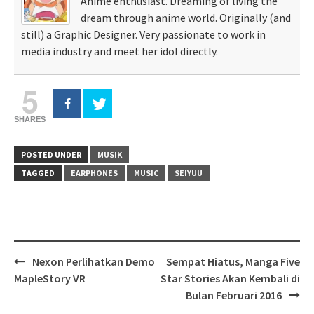
Anime enthusiast. Dreaming of living the
dream through anime world. Originally (and
still) a Graphic Designer. Very passionate to work in
media industry and meet her idol directly.
5
SHARES
POSTED UNDER
MUSIK
TAGGED
EARPHONES
MUSIC
SEIYUU
Post
Nexon Perlihatkan Demo
Sempat Hiatus, Manga Five
navigation
MapleStory VR
Star Stories Akan Kembali di
Bulan Februari 2016