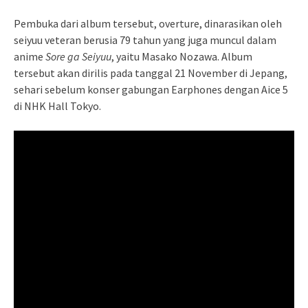
Pembuka dari album tersebut, overture, dinarasikan oleh
seiyuu veteran berusia 79 tahun yang juga muncul dalam
anime
Sore ga Seiyuu
, yaitu Masako Nozawa. Album
tersebut akan dirilis pada tanggal 21 November di Jepang,
sehari sebelum konser gabungan Earphones dengan Aice 5
di NHK Hall Tokyo.