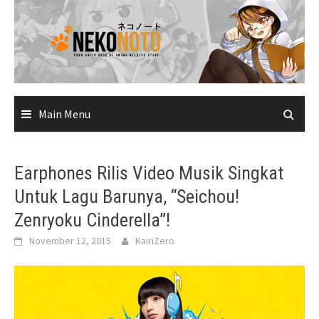
Skip
to
content
Main Menu
Earphones Rilis Video Musik Singkat
Untuk Lagu Barunya, “Seichou!
Zenryoku Cinderella”!
November 12, 2015
KairiZero