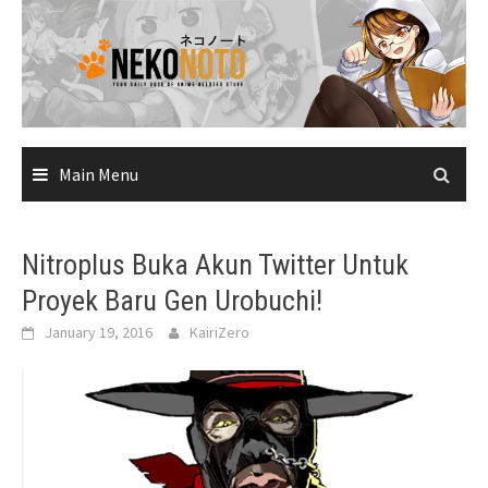
Skip
to
content
Main Menu
Nitroplus Buka Akun Twitter Untuk
Proyek Baru Gen Urobuchi!
January 19, 2016
KairiZero