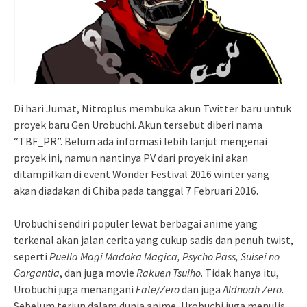
Di hari Jumat, Nitroplus membuka akun Twitter baru untuk
proyek baru Gen Urobuchi. Akun tersebut diberi nama
“TBF_PR”. Belum ada informasi lebih lanjut mengenai
proyek ini, namun nantinya PV dari proyek ini akan
ditampilkan di event Wonder Festival 2016 winter yang
akan diadakan di Chiba pada tanggal 7 Februari 2016.
Urobuchi sendiri populer lewat berbagai anime yang
terkenal akan jalan cerita yang cukup sadis dan penuh twist,
seperti
Puella Magi Madoka Magica, Psycho Pass, Suisei no
Gargantia
, dan juga movie
Rakuen Tsuiho
. Tidak hanya itu,
Urobuchi juga menangani
Fate/Zero
dan juga
Aldnoah Zero
.
Sebelum terjun dalam dunia anime, Urobuchi juga menulis