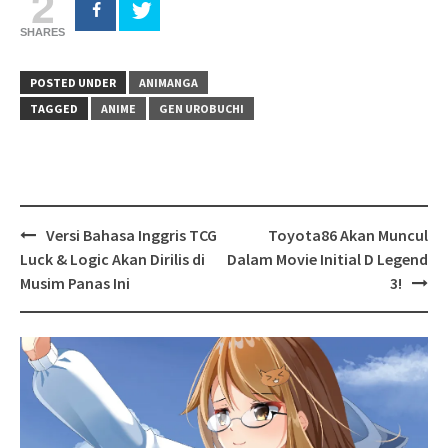
2
SHARES
POSTED UNDER
ANIMANGA
TAGGED
ANIME
GEN UROBUCHI
Post
Versi Bahasa Inggris TCG
Toyota86 Akan Muncul
navigation
Luck & Logic Akan Dirilis di
Dalam Movie Initial D Legend
Musim Panas Ini
3!