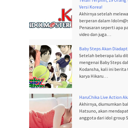
Versi Korea!
Akhirnya setelah melewat
berperan dalam Idolm@ste
Penasaran seperti apa p
video dan juga…
Baby Steps Akan Diadapta
Setelah beberapa lalu d
mengenai Baby Steps da
Kodansha, kali ini berit
karya Hikaru…
HaruChika Live Action A
Akhirnya, diumumkan bah
Hatsuno, akan mendapatk
anggota dari idol grou