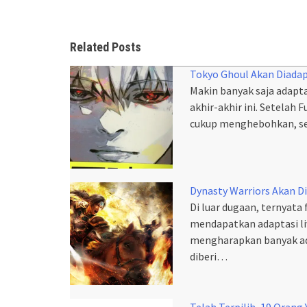
Related Posts
Tokyo Ghoul Akan Diadapt
Makin banyak saja adapta
akhir-akhir ini. Setelah
cukup menghebohkan, se
Dynasty Warriors Akan Di
Di luar dugaan, ternyat
mendapatkan adaptasi li
mengharapkan banyak ade
diberi…
Telah Terpilih, 19 Oran