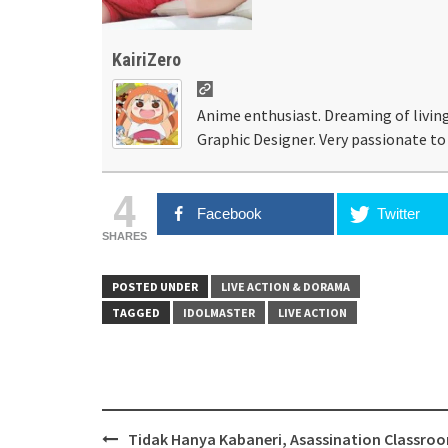
KairiZero
Anime enthusiast. Dreaming of living
Graphic Designer. Very passionate to 
4
Facebook
Twitter
SHARES
POSTED UNDER
LIVE ACTION & DORAMA
TAGGED
IDOLMASTER
LIVE ACTION
Post
Tidak Hanya Kabaneri, Asassination Classro