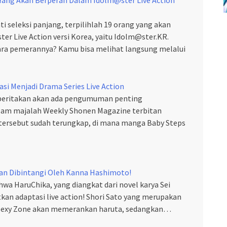
i seleksi panjang, terpilihlah 19 orang yang akan
r Live Action versi Korea, yaitu Idolm@ster.KR.
ara pemerannya? Kamu bisa melihat langsung melalui
si Menjadi Drama Series Live Action
iberitakan akan ada pengumuman penting
lam majalah Weekly Shonen Magazine terbitan
a tersebut sudah terungkap, di mana manga Baby Steps
kan Dibintangi Oleh Kanna Hashimoto!
wa HaruChika, yang diangkat dari novel karya Sei
an adaptasi live action! Shori Sato yang merupakan
p Sexy Zone akan memerankan haruta, sedangkan…