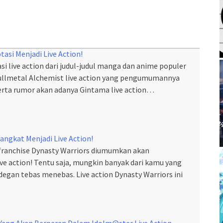
asi Menjadi Live Action!
si live action dari judul-judul manga dan anime populer
 Fullmetal Alchemist live action yang pengumumannya
rta rumor akan adanya Gintama live action…
angkat Menjadi Live Action!
a franchise Dynasty Warriors diumumkan akan
ve action! Tentu saja, mungkin banyak dari kamu yang
gan tebas menebas. Live action Dynasty Warriors ini
g Yang Akan Berperan Dalam Idolm@ster Live Action