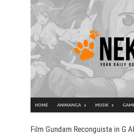
Skip
to
content
HOME
ANIMANGA
MUSIK
GAM
Film Gundam Reconguista in G A