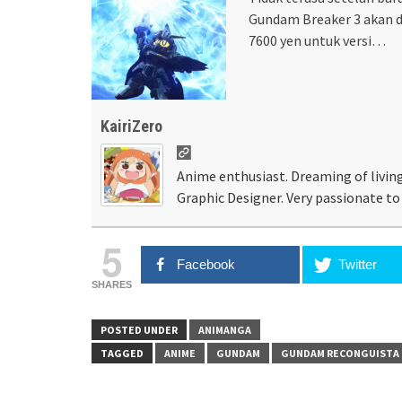
Gundam Breaker 3 akan di
7600 yen untuk versi…
KairiZero
Anime enthusiast. Dreaming of living
Graphic Designer. Very passionate to 
5
Facebook
Twitter
SHARES
POSTED UNDER
ANIMANGA
TAGGED
ANIME
GUNDAM
GUNDAM RECONGUISTA 