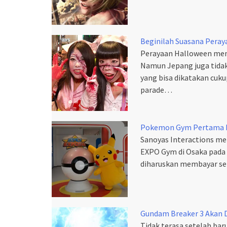
Beginilah Suasana Peray
Perayaan Halloween mem
Namun Jepang juga tidak
yang bisa dikatakan cuku
parade…
Pokemon Gym Pertama D
Sanoyas Interactions
EXPO Gym di Osaka pada
diharuskan membayar se
Gundam Breaker 3 Akan Di
Tidak terasa setelah bar