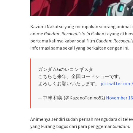
Kazumi Nakatsu yang merupakan seorang animator,
anime
Gundam Reconguista in G
akan tayang di bio
pertama kalinya kabar soal film
Gundam Reconguist
informasi sama sekali yang berkaitan dengan ini.
ガンダムGのレコンギスタ
こちらも来年、全国ロードショーです。
よろしくお願いいたします。
pic.twitter.co
— 中津 和美 (@KazenoTanino52)
November 16
Animenya sendiri sudah pernah mengudara di telev
yang kurang bagus dari para penggemar
Gundam
.