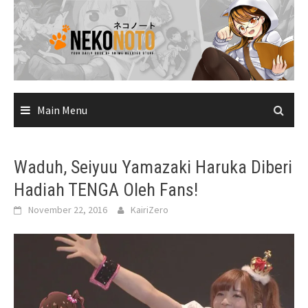
Skip
to
content
Main Menu
Waduh, Seiyuu Yamazaki Haruka Diberi
Hadiah TENGA Oleh Fans!
November 22, 2016
KairiZero