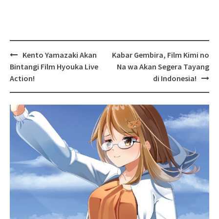
Post
Kento Yamazaki Akan
Kabar Gembira, Film Kimi no
navigation
Bintangi Film Hyouka Live
Na wa Akan Segera Tayang
Action!
di Indonesia!