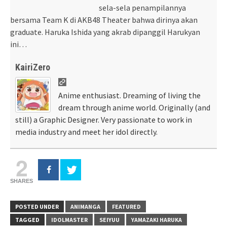
sela-sela penampilannya
bersama Team K di AKB48 Theater bahwa dirinya akan
graduate. Haruka Ishida yang akrab dipanggil Harukyan
ini…
KairiZero
Anime enthusiast. Dreaming of living the
dream through anime world. Originally (and
still) a Graphic Designer. Very passionate to work in
media industry and meet her idol directly.
2
SHARES
POSTED UNDER
ANIMANGA
FEATURED
TAGGED
IDOLMASTER
SEIYUU
YAMAZAKI HARUKA