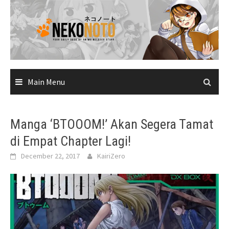
Skip
to
content
Main Menu
Manga ‘BTOOOM!’ Akan Segera Tamat
di Empat Chapter Lagi!
December 22, 2017
KairiZero