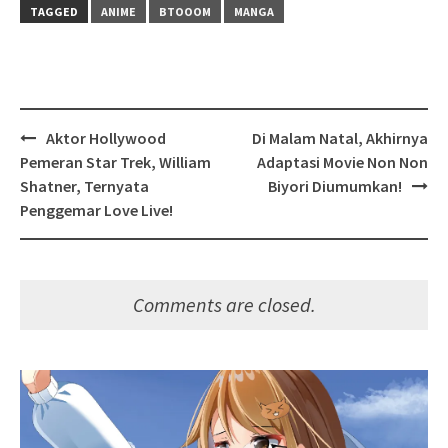
TAGGED
ANIME
BTOOOM
MANGA
Post
Aktor Hollywood
Di Malam Natal, Akhirnya
navigation
Pemeran Star Trek, William
Adaptasi Movie Non Non
Shatner, Ternyata
Biyori Diumumkan!
Penggemar Love Live!
Comments are closed.