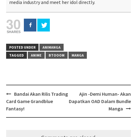
media industry and meet her idol directly.
30
SHARES
POSTED UNDER
ANIMANGA
TAGGED
ANIME
BTOOOM
MANGA
Post
Bandai Akan Rilis Trading
Ajin -Demi Human- Akan
navigation
Card Game Grandblue
Dapatkan OAD Dalam Bundle
Fantasy!
Manga