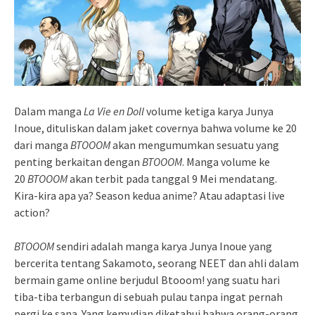
Dalam manga
La Vie en Doll
volume ketiga karya Junya
Inoue, dituliskan dalam jaket covernya bahwa volume ke 20
dari manga
BTOOOM
akan mengumumkan sesuatu yang
penting berkaitan dengan
BTOOOM
. Manga volume ke
20
BTOOOM
akan terbit pada tanggal 9 Mei mendatang.
Kira-kira apa ya? Season kedua anime? Atau adaptasi live
action?
BTOOOM
sendiri adalah manga karya Junya Inoue yang
bercerita tentang Sakamoto, seorang NEET dan ahli dalam
bermain game online berjudul Btooom! yang suatu hari
tiba-tiba terbangun di sebuah pulau tanpa ingat pernah
pergi ke sana. Yang kemudian diketahui bahwa orang-orang