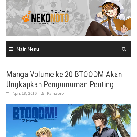
Skip
to
content
Main Menu
Manga Volume ke 20 BTOOOM Akan
Ungkapkan Pengumuman Penting
April 19, 2016
KairiZero