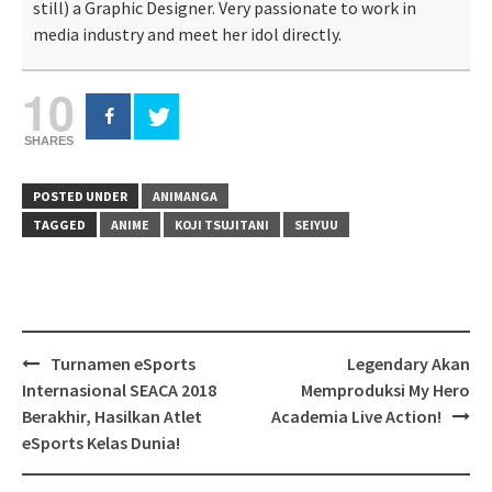
still) a Graphic Designer. Very passionate to work in
media industry and meet her idol directly.
10
SHARES
POSTED UNDER
ANIMANGA
TAGGED
ANIME
KOJI TSUJITANI
SEIYUU
Post
Turnamen eSports
Legendary Akan
navigation
Internasional SEACA 2018
Memproduksi My Hero
Berakhir, Hasilkan Atlet
Academia Live Action!
eSports Kelas Dunia!