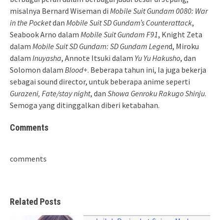
misalnya Bernard Wiseman di
Mobile Suit Gundam 0080: War
in the Pocket
dan
Mobile Suit SD Gundam’s Counterattack
,
Seabook Arno dalam
Mobile Suit Gundam F91
, Knight Zeta
dalam
Mobile Suit SD Gundam: SD Gundam Legen
d, Miroku
dalam
Inuyasha
, Annote Itsuki dalam
Yu Yu Hakusho
, dan
Solomon dalam
Blood+
. Beberapa tahun ini, Ia juga bekerja
sebagai sound director, untuk beberapa anime seperti
Gurazeni, Fate/stay night
, dan
Showa Genroku Rakugo Shinju
.
Semoga yang ditinggalkan diberi ketabahan.
Comments
comments
Related Posts