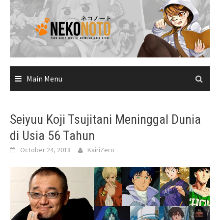
Skip
to
content
Main Menu
Seiyuu Koji Tsujitani Meninggal Dunia
di Usia 56 Tahun
October 24, 2018
KairiZero