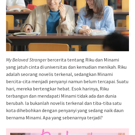
My Beloved Stranger
bercerita tentang Riku dan Minami
yang jatuh cinta di universitas dan kemudian menikah. Riku
adalah seorang novelis terkenal, sedangkan Minami
bercita-cita menjadi penyanyi namun belum tercapai. Suatu
hari, mereka bertengkar hebat. Esok harinya, Riku
terbangun dan mendapati Minami tidak ada dan dunia
berubah. Ia bukanlah novelis terkenal dan tiba-tiba satu
kota dihebohkan dengan penyanyi yang sedang naik daun
bernama Minami. Apa yang sebenarnya terjadi?