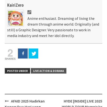
KairiZero
Anime enthusiast. Dreaming of living the
dream through anime world. Originally (and
still) a Graphic Designer. Very passionate to work in
media industry and meet her idol directly.
2
SHARES
POSTED UNDER
LIVE ACTION & DORAMA
Post
AFAID 2025 Hadirkan
HYDE [INSIDE] LIVE 2025
Konser Dua Hari yang
WORLD TOUR Mampir ke