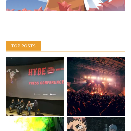
TOP POSTS