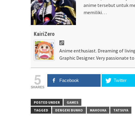
anime tersebut untuk m
memiliki…
KairiZero
Anime enthusiast. Dreaming of living
Graphic Designer. Very passionate to 
5
Facebook
Twitter
SHARES
POSTED UNDER
GAMES
TAGGED
DENGEKI BUNKO
MAHOUKA
TATSUYA