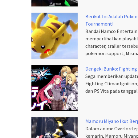
Berikut Ini Adalah Pok
Tournament!
Bandai Namco Entertain
memperlihatkan playable
character, trailer ters
pokemon support, Misma
Dengeki Bunko: Fighting C
Sega memberikan update
Fighting Climax Ignition
dan PS Vita pada tangg
Mamoru Miyano Ikut Ber
Dalam anime Overlord ep
kemarin, Mamoru Miyano 