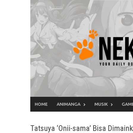
Skip
to
content
HOME
ANIMANGA
MUSIK
GAM
Tatsuya ‘Onii-sama’ Bisa Dimain