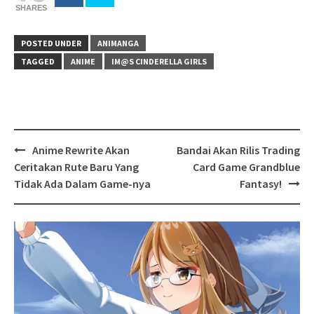
SHARES
POSTED UNDER
ANIMANGA
TAGGED
ANIME
IM@S CINDERELLA GIRLS
Post
Anime Rewrite Akan
Bandai Akan Rilis Trading
navigation
Ceritakan Rute Baru Yang
Card Game Grandblue
Tidak Ada Dalam Game-nya
Fantasy!