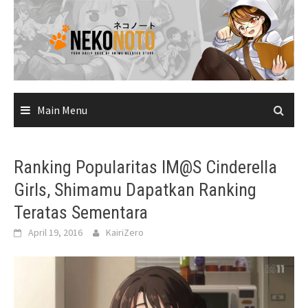
Skip
to
content
Main Menu
Ranking Popularitas IM@S Cinderella
Girls, Shimamu Dapatkan Ranking
Teratas Sementara
April 19, 2016
KairiZero